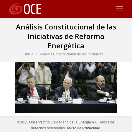
Análisis Constitucional de las
Iniciativas de Reforma
Energética
Estás aquí:
Inicio
Análisis Constitucional de las Iniciativas…
©2015 Observatorio Ciudadano de la Energía A.C. Todos los
derechos reservados.
Aviso de Privacidad
.