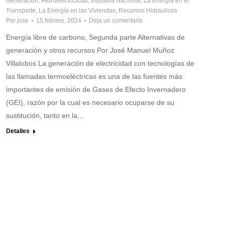
Generación
,
Hidroelectricidad
,
Industria Nacional
,
La Energía en el
Transporte
,
La Energía en las Viviendas
,
Recursos Hidraulicos
Por
jose
15 febrero, 2024
Deja un comentario
Energía libre de carbono, Segunda parte Alternativas de
generación y otros recursos Por José Manuel Muñoz
Villalobos La generación de electricidad con tecnologías de
las llamadas termoeléctricas es una de las fuentes más
importantes de emisión de Gases de Efecto Invernadero
(GEI), razón por la cual es necesario ocuparse de su
sustitución, tanto en la…
Detalles