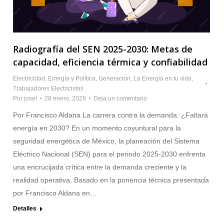
Radiografía del SEN 2025-2030: Metas de
capacidad, eficiencia térmica y confiabilidad
Electricidad
,
Energía y Política
,
Generación
,
La Energía en tu vida
,
Trabajadores Electricistas
Por
josel
28 enero, 2026
Deja un comentario
Por Francisco Aldana La carrera contra la demanda: ¿Faltará
energía en 2030? En un momento coyuntural para la
seguridad energética de México, la planeación del Sistema
Eléctrico Nacional (SEN) para el periodo 2025-2030 enfrenta
una encrucijada crítica entre la demanda creciente y la
realidad operativa. Basado en la ponencia técnica presentada
por Francisco Aldana en…
Detalles