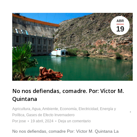
ABR
19
No nos defiendas, comadre. Por: Víctor M.
Quintana
Agricultura
,
Agua
,
Ambiente
,
Economía
,
Electricidad
,
Energía y
Política
,
Gases de Efecto Invernadero
Por
jose
19 abril, 2024
Deja un comentario
No nos defiendas, comadre Por: Víctor M. Quintana La