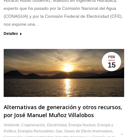
Horacio Rubio Gutiérrez, Maestro en Ingeniería Hidráulica,
experto que ha pasado por la Comisión Nacional del Agua
(CONAGUA) y por la Comisión Federal de Electricidad (CFE),
nos expone una…
Detalles
FEB
15
Alternativas de generación y otros recursos,
por José Manuel Muñoz Villalobos
Ambiente
,
Cogeneración
,
Electricidad
,
Energía Nuclear
,
Energía y
Política
,
Energías Renovables
,
Gas
,
Gases de Efecto Invernadero
,