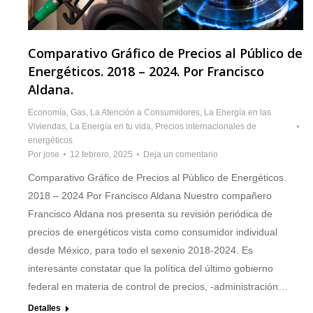
Comparativo Gráfico de Precios al Público de
Energéticos. 2018 – 2024. Por Francisco
Aldana.
Economía
,
Gas
,
La Atención a Consumidores
,
La Energía en las
Viviendas
,
La Energía en tu vida
,
Precios internacionales de
energéticos
Por
jose
12 febrero, 2025
Deja un comentario
Comparativo Gráfico de Precios al Público de Energéticos.
2018 – 2024 Por Francisco Aldana Nuestro compañero
Francisco Aldana nos presenta su revisión periódica de
precios de energéticos vista como consumidor individual
desde México, para todo el sexenio 2018-2024. Es
interesante constatar que la política del último gobierno
federal en materia de control de precios, -administración…
Detalles