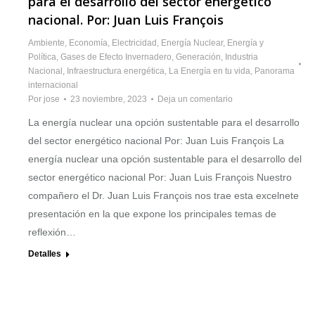
para el desarrollo del sector energético
nacional. Por: Juan Luis François
Ambiente
,
Economía
,
Electricidad
,
Energía Nuclear
,
Energía y
Política
,
Gases de Efecto Invernadero
,
Generación
,
Industria
Nacional
,
Infraestructura energética
,
La Energía en tu vida
,
Panorama
internacional
Por
jose
23 noviembre, 2023
Deja un comentario
La energía nuclear una opción sustentable para el desarrollo
del sector energético nacional Por: Juan Luis François La
energía nuclear una opción sustentable para el desarrollo del
sector energético nacional Por: Juan Luis François Nuestro
compañero el Dr. Juan Luis François nos trae esta excelnete
presentación en la que expone los principales temas de
reflexión…
Detalles