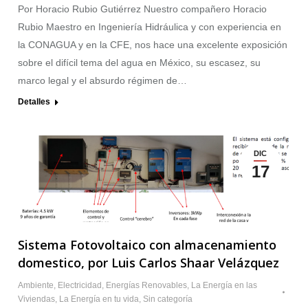
Por Horacio Rubio Gutiérrez Nuestro compañero Horacio
Rubio Maestro en Ingeniería Hidráulica y con experiencia en
la CONAGUA y en la CFE, nos hace una excelente exposición
sobre el difícil tema del agua en México, su escasez, su
marco legal y el absurdo régimen de…
Detalles
DIC
17
Sistema Fotovoltaico con almacenamiento
domestico, por Luis Carlos Shaar Velázquez
Ambiente
,
Electricidad
,
Energías Renovables
,
La Energía en las
Viviendas
,
La Energía en tu vida
,
Sin categoría