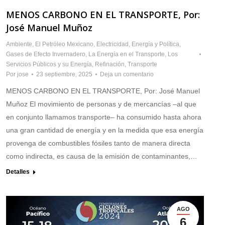
MENOS CARBONO EN EL TRANSPORTE, Por:
José Manuel Muñoz
Ambiente
,
El Petróleo Mexicano
,
Electricidad
,
Energía y Política
,
Gases de Efecto Invernadero
,
La Energía en el Transporte
,
Los
Servicios Públicos y su Energía
,
Refinación
,
Transporte
Por
jose
23 septiembre, 2025
Deja un comentario
MENOS CARBONO EN EL TRANSPORTE, Por: José Manuel
Muñoz El movimiento de personas y de mercancías –al que
en conjunto llamamos transporte– ha consumido hasta ahora
una gran cantidad de energía y en la medida que esa energía
provenga de combustibles fósiles tanto de manera directa
como indirecta, es causa de la emisión de contaminantes,…
Detalles
AGO
6