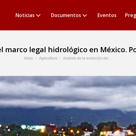
Noticias
Documentos
Eventos
Preg
el marco legal hidrológico en México. P
Estás aquí:
Inicio
Agricultura
Análisis de la evolución del…