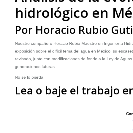
hidrológico en Mé
Por Horacio Rubio Gut
Nuestro compañero Horacio Rubio Maestro en Ingeniería Hidr
exposición sobre el difícil tema del agua en México, su esca
revisado, junto con modificaciones de fondo a la Ley de Aguas 
generaciones futuras.
No se lo pierda.
Lea o baje el trabajo e
Com