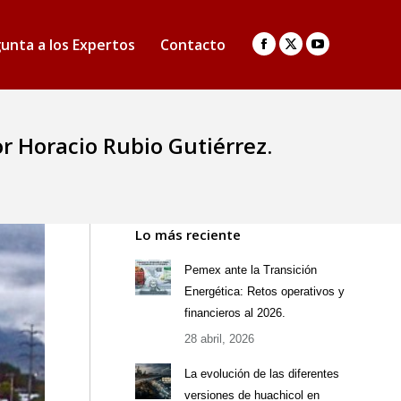
unta a los Expertos
Contacto
Facebook
X
YouTube
page
page
page
opens
opens
opens
in
in
in
or Horacio Rubio Gutiérrez.
new
new
new
window
window
window
Lo más reciente
Pemex ante la Transición
Energética: Retos operativos y
financieros al 2026.
28 abril, 2026
La evolución de las diferentes
versiones de huachicol en