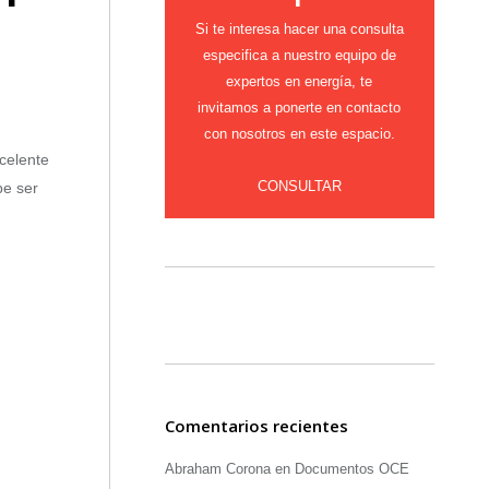
Si te interesa hacer una consulta
especifica a nuestro equipo de
expertos en energía, te
invitamos a ponerte en contacto
con nosotros en este espacio.
celente
CONSULTAR
be ser
Comentarios recientes
Abraham Corona
en
Documentos OCE