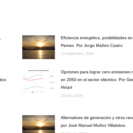
on
on
Facebook
X
,
Eficiencia energética, posibilidades en
Pemex. Por Jorge Mañón Castro
13 septiembre, 2024
Opciones para lograr cero emisiones 
tico
en 2050 en el sector eléctrico. Por Ge
Hiriart
22 julio, 2024
.
Alternativas de generación y otros rec
por José Manuel Muñoz Villalobos