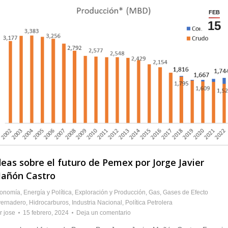
FEB
15
deas sobre el futuro de Pemex por Jorge Javier
añón Castro
onomía
,
Energía y Política
,
Exploración y Producción
,
Gas
,
Gases de Efecto
vernadero
,
Hidrocarburos
,
Industria Nacional
,
Política Petrolera
r
jose
15 febrero, 2024
Deja un comentario