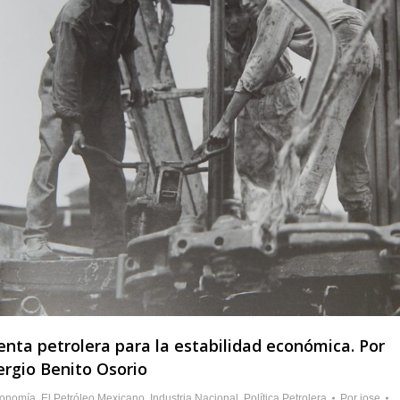
enta petrolera para la estabilidad económica. Por
ergio Benito Osorio
onomía
,
El Petróleo Mexicano
,
Industria Nacional
,
Política Petrolera
Por
jose