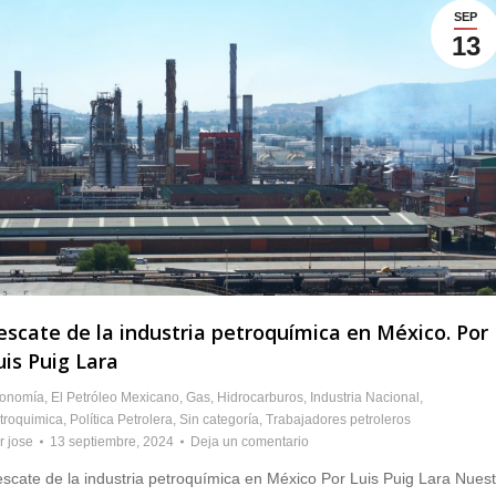
SEP
13
escate de la industria petroquímica en México. Por
uis Puig Lara
onomía
,
El Petróleo Mexicano
,
Gas
,
Hidrocarburos
,
Industria Nacional
,
troquimica
,
Política Petrolera
,
Sin categoría
,
Trabajadores petroleros
r
jose
13 septiembre, 2024
Deja un comentario
scate de la industria petroquímica en México Por Luis Puig Lara Nuest