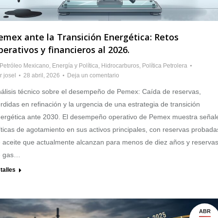
emex ante la Transición Energética: Retos
perativos y financieros al 2026.
 Petróleo Mexicano
,
Energía y Política
,
Hidrocarburos
,
Política Petrolera
r
josel
28 abril, 2026
Deja un comentario
álisis técnico sobre el desempeño de Pemex: Caída de reservas,
rdidas en refinación y la urgencia de una estrategia de transición
ergética ante 2030. El desempeño operativo de Pemex muestra señal
íticas de agotamiento en sus activos principales, con reservas probada
 aceite que actualmente alcanzan para menos de diez años y reserva
e gas…
talles
ABR