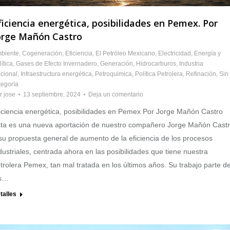
ficiencia energética, posibilidades en Pemex. Por
orge Mañón Castro
biente
,
Cogeneración
,
Eficiencia
,
El Petróleo Mexicano
,
Electricidad
,
Energía y
ítica
,
Gases de Efecto Invernadero
,
Generación
,
Hidrocarburos
,
Industria
cional
,
Infraestructura energética
,
Petroquimica
,
Política Petrolera
,
Refinación
,
Sin
tegoría
r
jose
13 septiembre, 2024
Deja un comentario
iciencia energética, posibilidades en Pemex Por Jorge Mañón Castro
ta es una nueva aportación de nuestro compañero Jorge Mañón Cast
su propuesta general de aumento de la eficiencia de los procesos
dustriales, centrada ahora en las posibilidades que tiene nuestra
trolera Pemex, tan mal tratada en los últimos años. Su trabajo parte d
os…
talles