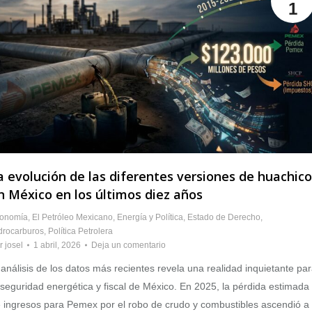
1
a evolución de las diferentes versiones de huachico
n México en los últimos diez años
onomía
,
El Petróleo Mexicano
,
Energía y Política
,
Estado de Derecho
,
drocarburos
,
Política Petrolera
r
josel
1 abril, 2026
Deja un comentario
 análisis de los datos más recientes revela una realidad inquietante pa
 seguridad energética y fiscal de México. En 2025, la pérdida estimada
 ingresos para Pemex por el robo de crudo y combustibles ascendió a