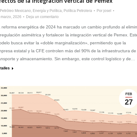
fectos de la integración vertical de Pemex
 Petróleo Mexicano
,
Energía y Política
,
Política Petrolera
Por
josel
 marzo, 2026
Deja un comentario
 reforma energética de 2024 ha marcado un cambio profundo al elimi
 regulación asimétrica y fortalecer la integración vertical de Pemex. Est
delo busca evitar la «doble marginalización», permitiendo que la
presa estatal y la CFE controlen más del 90% de la infraestructura de
ansporte y almacenamiento. Sin embargo, este control logístico y de…
talles
FEB
27