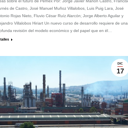
eas sobre el futuro de Pemex Por: Jorge Javier Mañón Castro, Francis
rnés de Castro, José Manuel Muñoz Villalobos, Luis Puig Lara, José
tonio Rojas Nieto, Fluvio César Ruíz Alarcón; Jorge Alberto Aguilar y
ejandro Villalobos Hiriart Un nuevo curso de desarrollo requiere de una
ofunda revisión del modelo económico y del papel que en él…
talles
DIC
17