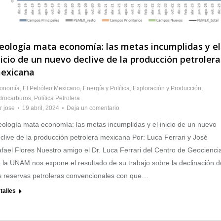
eología mata economía: las metas incumplidas y el
nicio de un nuevo declive de la producción petrolera
exicana
onomía
,
El Petróleo Mexicano
,
Energía y Política
,
Exploración y Producción
,
drocarburos
,
Política Petrolera
r
jose
19 abril, 2024
Deja un comentario
ología mata economía: las metas incumplidas y el inicio de un nuevo
clive de la producción petrolera mexicana Por: Luca Ferrari y José
fael Flores Nuestro amigo el Dr. Luca Ferrari del Centro de Geocienci
 la UNAM nos expone el resultado de su trabajo sobre la declinación d
s reservas petroleras convencionales con que…
talles