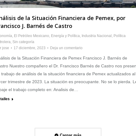
nálisis de la Situación Financiera de Pemex, por
rancisco J. Barnés de Castro
onomía
,
El Petróleo Mexicano
,
Energía y Política
,
Industria Nacional
,
Política
trolera
,
Sin categoría
r
jose
17 diciembre, 2023
Deja un comentario
álisis de la Situación Financiera de Pemex Francisco J. Barnés de
stro Nuestro compañero el Dr. Francisco Barnés de Castro nos prese
 trabajo de análisis de la situación financiera de Pemex actualizados al
rcer trimestre de 2023. La situación es preocupante. No se lo pierda. 
baje el trabajo completo en: Analisis de…
talles
Cargar más