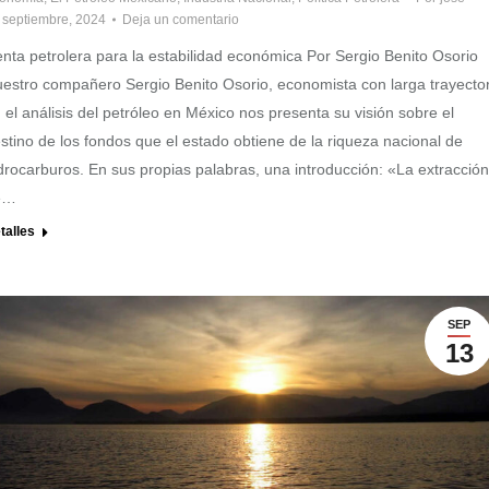
 septiembre, 2024
Deja un comentario
nta petrolera para la estabilidad económica Por Sergio Benito Osorio
estro compañero Sergio Benito Osorio, economista con larga trayector
 el análisis del petróleo en México nos presenta su visión sobre el
stino de los fondos que el estado obtiene de la riqueza nacional de
drocarburos. En sus propias palabras, una introducción: «La extracción
e…
talles
SEP
13