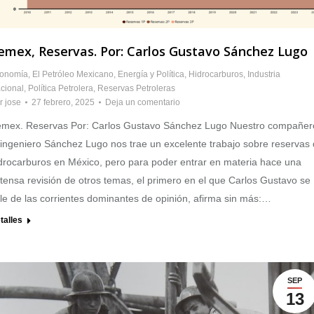
emex, Reservas. Por: Carlos Gustavo Sánchez Lugo
onomía
,
El Petróleo Mexicano
,
Energía y Política
,
Hidrocarburos
,
Industria
cional
,
Política Petrolera
,
Reservas Petroleras
r
jose
27 febrero, 2025
Deja un comentario
mex. Reservas Por: Carlos Gustavo Sánchez Lugo Nuestro compañer
 ingeniero Sánchez Lugo nos trae un excelente trabajo sobre reservas
drocarburos en México, pero para poder entrar en materia hace una
tensa revisión de otros temas, el primero en el que Carlos Gustavo se
le de las corrientes dominantes de opinión, afirma sin más:…
talles
SEP
13