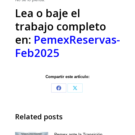
Lea o baje el
trabajo completo
en:
PemexReservas-
Feb2025
Compartir este artículo:
Share
Share
on
on
Facebook
X
Related posts
Pemex ante la Transición