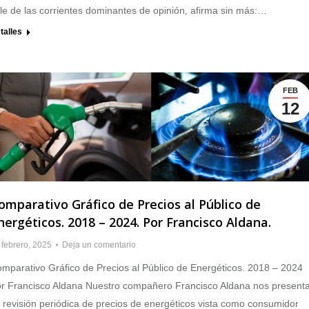
le de las corrientes dominantes de opinión, afirma sin más:…
talles
FEB
12
omparativo Gráfico de Precios al Público de
nergéticos. 2018 – 2024. Por Francisco Aldana.
 febrero, 2025
Deja un comentario
mparativo Gráfico de Precios al Público de Energéticos. 2018 – 2024
r Francisco Aldana Nuestro compañero Francisco Aldana nos present
 revisión periódica de precios de energéticos vista como consumidor