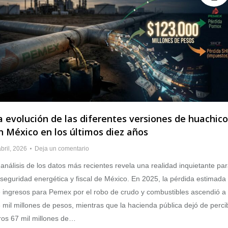
a evolución de las diferentes versiones de huachico
n México en los últimos diez años
abril, 2026
Deja un comentario
 análisis de los datos más recientes revela una realidad inquietante pa
 seguridad energética y fiscal de México. En 2025, la pérdida estimada
 ingresos para Pemex por el robo de crudo y combustibles ascendió a
 mil millones de pesos, mientras que la hacienda pública dejó de percib
ros 67 mil millones de…