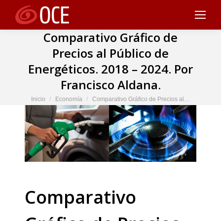
Comparativo Gráfico de
Precios al Público de
Energéticos. 2018 – 2024. Por
Francisco Aldana.
Estás aquí:
Inicio
Economía
Comparativo Gráfico de Precios al…
Comparativo