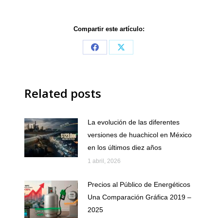
Compartir este artículo:
Share
Share
on
on
Facebook
X
Related posts
La evolución de las diferentes
versiones de huachicol en México
en los últimos diez años
1 abril, 2026
Precios al Público de Energéticos
Una Comparación Gráfica 2019 –
2025