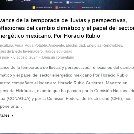
vance de la temporada de lluvias y perspectivas,
eflexiones del cambio climático y el papel del secto
nergético mexicano. Por Horacio Rubio
ricultura
,
Agua
,
Agua Potable
,
Ambiente
,
Electricidad
,
Energías Renovables
,
ses de Efecto Invernadero
,
Hidroelectricidad
r
jose
6 agosto, 2024
Deja un comentario
ance de la temporada de lluvias y perspectivas, reflexiones del cambio
imático y el papel del sector energético mexicano Por Horacio Rubio
estro compañero el ingeniero Horacio Rubio Gutiérrez, Maestro en
geniería Hidráulica, experto que ha pasado por la Comisión Nacional d
ua (CONAGUA) y por la Comisión Federal de Electricidad (CFE), nos
xpone una…
talles