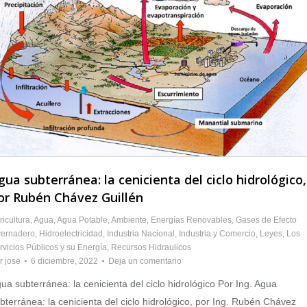
gua subterránea: la cenicienta del ciclo hidrológico,
or Rubén Chávez Guillén
ricultura
,
Agua
,
Agua Potable
,
Ambiente
,
Energías Renovables
,
Gases de Efecto
vernadero
,
Hidroelectricidad
,
Industria Nacional
,
Industria y Comercio
,
Leyes
,
Los
rvicios Públicos y su Energía
,
Recursos Hidraulicos
r
jose
6 diciembre, 2022
Deja un comentario
ua subterránea: la cenicienta del ciclo hidrológico Por Ing. Agua
bterránea: la cenicienta del ciclo hidrológico, por Ing. Rubén Chávez