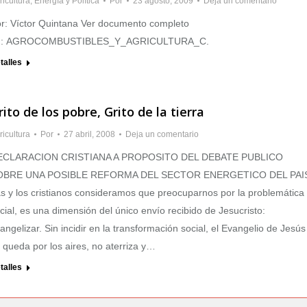
ricultura
,
Energía y Política
Por
23 agosto, 2009
Deja un comentario
r: Víctor Quintana Ver documento completo
n: AGROCOMBUSTIBLES_Y_AGRICULTURA_C.
talles
rito de los pobre, Grito de la tierra
ricultura
Por
27 abril, 2008
Deja un comentario
ECLARACION CRISTIANA A PROPOSITO DEL DEBATE PUBLICO
OBRE UNA POSIBLE REFORMA DEL SECTOR ENERGETICO DEL PAI
s y los cristianos consideramos que preocuparnos por la problemática
cial, es una dimensión del único envío recibido de Jesucristo:
angelizar. Sin incidir en la transformación social, el Evangelio de Jesús
 queda por los aires, no aterriza y…
talles