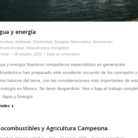
gua y energía
ricultura
,
Ambiente
,
Electricidad
,
Energías Renovables
,
Generación
,
droelectricidad
,
Infraestructura energética
r
jose
28 octubre, 2022
Deja un comentario
ua y energía Nuestros compañeros especialistas en generación
droeléctrica han preparado este excelente recuento de los conceptos y
tos básicos del tema, con las consideraciones más importantes de est
cnología en México. No tiene desperdicio. Vea o baje el trabajo comple
: Agua y Energía
talles
iocombustibles y Agricultura Campesina