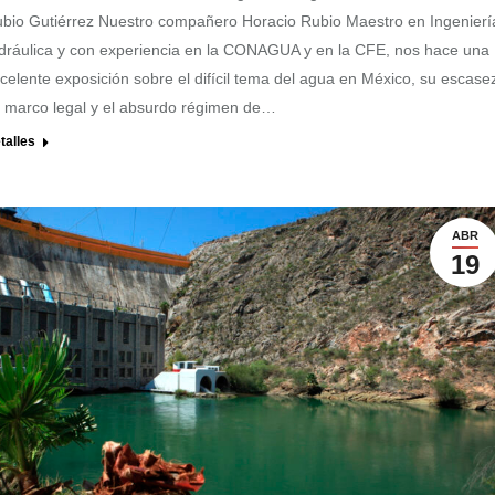
bio Gutiérrez Nuestro compañero Horacio Rubio Maestro en Ingenierí
dráulica y con experiencia en la CONAGUA y en la CFE, nos hace una
celente exposición sobre el difícil tema del agua en México, su escase
 marco legal y el absurdo régimen de…
talles
ABR
19