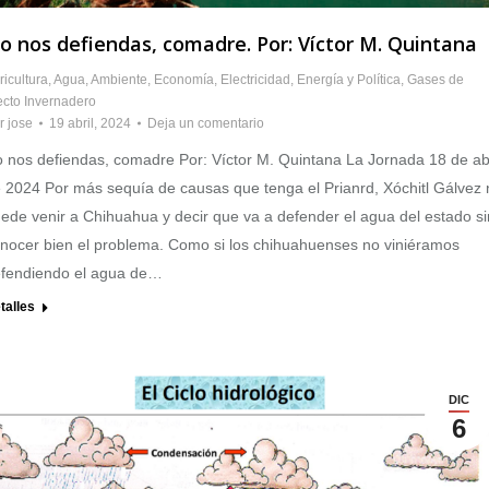
o nos defiendas, comadre. Por: Víctor M. Quintana
ricultura
,
Agua
,
Ambiente
,
Economía
,
Electricidad
,
Energía y Política
,
Gases de
ecto Invernadero
r
jose
19 abril, 2024
Deja un comentario
 nos defiendas, comadre Por: Víctor M. Quintana La Jornada 18 de abr
 2024 Por más sequía de causas que tenga el Prianrd, Xóchitl Gálvez 
ede venir a Chihuahua y decir que va a defender el agua del estado si
nocer bien el problema. Como si los chihuahuenses no viniéramos
fendiendo el agua de…
talles
DIC
6