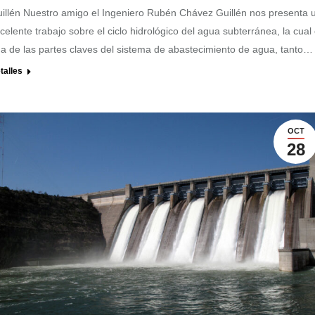
illén Nuestro amigo el Ingeniero Rubén Chávez Guillén nos presenta 
celente trabajo sobre el ciclo hidrológico del agua subterránea, la cual
a de las partes claves del sistema de abastecimiento de agua, tanto…
talles
OCT
28