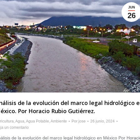
JUN
26
nálisis de la evolución del marco legal hidrológico 
éxico. Por Horacio Rubio Gutiérrez.
ricultura
,
Agua
,
Agua Potable
,
Ambiente
Por
jose
26 junio, 2024
ja un comentario
álisis de la evolución del marco legal hidrológico en México Por Horaci