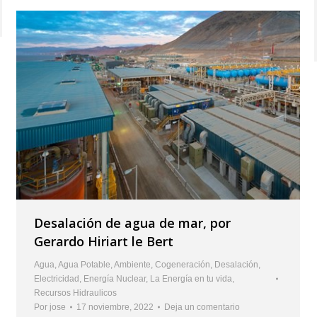
Desalación de agua de mar, por
Gerardo Hiriart le Bert
Agua
,
Agua Potable
,
Ambiente
,
Cogeneración
,
Desalación
,
Electricidad
,
Energía Nuclear
,
La Energía en tu vida
,
Recursos Hidraulicos
Por
jose
17 noviembre, 2022
Deja un comentario