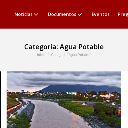
Noticias
Documentos
Eventos
Preg
Categoría:
Agua Potable
Estás aquí:
Inicio
Categoría "Agua Potable"