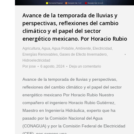
Avance de la temporada de lluvias y
perspectivas, reflexiones del cambio
climático y el papel del sector
energético mexicano. Por Horacio Rubio
Agricultura
,
Agua
,
Agua Potable
,
Ambiente
,
Electricidad
,
Energías Renovables
,
Gases de Efecto Invernadero
,
Hidroelectricidad
Por
jose
6 agosto, 2024
Deja un comentario
Avance de la temporada de lluvias y perspectivas,
reflexiones del cambio climático y el papel del sector
energético mexicano Por Horacio Rubio Nuestro
compañero el ingeniero Horacio Rubio Gutiérrez,
Maestro en Ingeniería Hidráulica, experto que ha
pasado por la Comisión Nacional del Agua
(CONAGUA) y por la Comisión Federal de Electricidad
(CFE), nos expone una…