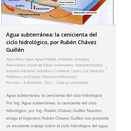
Agua subterránea: la cenicienta del
ciclo hidrológico, por Rubén Chávez
Guillén
Agricultura
,
Agua
,
Agua Potable
,
Ambiente
,
Energías
Renovables
,
Gases de Efecto Invernadero
,
Hidroelectricidad
,
Industria Nacional
,
Industria y Comercio
,
Leyes
,
Los Servicios
Públicos y su Energía
,
Recursos Hidraulicos
Por
jose
6 diciembre, 2022
Deja un comentario
Agua subterránea: la cenicienta del ciclo hidrológico
Por Ing. Agua subterránea: la cenicienta del ciclo
hidrológico, por Ing. Rubén Chávez Guillén Nuestro
amigo el Ingeniero Rubén Chávez Guillén nos presenta
un excelente trabajo sobre el ciclo hidrológico del agua