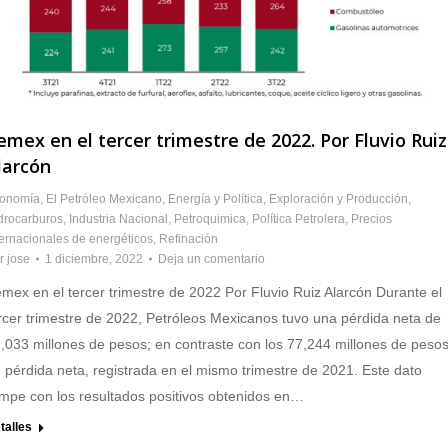
emex en el tercer trimestre de 2022. Por Fluvio Ruiz
larcón
onomía
,
El Petróleo Mexicano
,
Energía y Política
,
Exploración y Producción
,
drocarburos
,
Industria Nacional
,
Petroquimica
,
Política Petrolera
,
Precios
ternacionales de energéticos
,
Refinación
r
jose
1 diciembre, 2022
Deja un comentario
mex en el tercer trimestre de 2022 Por Fluvio Ruiz Alarcón Durante el
rcer trimestre de 2022, Petróleos Mexicanos tuvo una pérdida neta de
,033 millones de pesos; en contraste con los 77,244 millones de peso
 pérdida neta, registrada en el mismo trimestre de 2021. Este dato
mpe con los resultados positivos obtenidos en…
talles