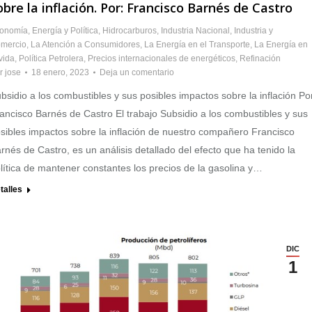
obre la inflación. Por: Francisco Barnés de Castro
onomía
,
Energía y Política
,
Hidrocarburos
,
Industria Nacional
,
Industria y
mercio
,
La Atención a Consumidores
,
La Energía en el Transporte
,
La Energía en
 vida
,
Política Petrolera
,
Precios internacionales de energéticos
,
Refinación
r
jose
18 enero, 2023
Deja un comentario
bsidio a los combustibles y sus posibles impactos sobre la inflación Po
ancisco Barnés de Castro El trabajo Subsidio a los combustibles y sus
sibles impactos sobre la inflación de nuestro compañero Francisco
rnés de Castro, es un análisis detallado del efecto que ha tenido la
lítica de mantener constantes los precios de la gasolina y…
talles
DIC
1