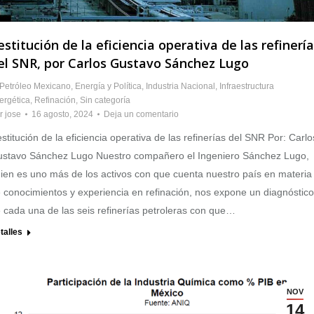
estitución de la eficiencia operativa de las refinerí
el SNR, por Carlos Gustavo Sánchez Lugo
 Petróleo Mexicano
,
Energía y Política
,
Industria Nacional
,
Infraestructura
ergética
,
Refinación
,
Sin categoría
r
jose
16 agosto, 2024
Deja un comentario
stitución de la eficiencia operativa de las refinerías del SNR Por: Carlo
stavo Sánchez Lugo Nuestro compañero el Ingeniero Sánchez Lugo,
ien es uno más de los activos con que cuenta nuestro país en materia
 conocimientos y experiencia en refinación, nos expone un diagnóstico
 cada una de las seis refinerías petroleras con que…
talles
NOV
14