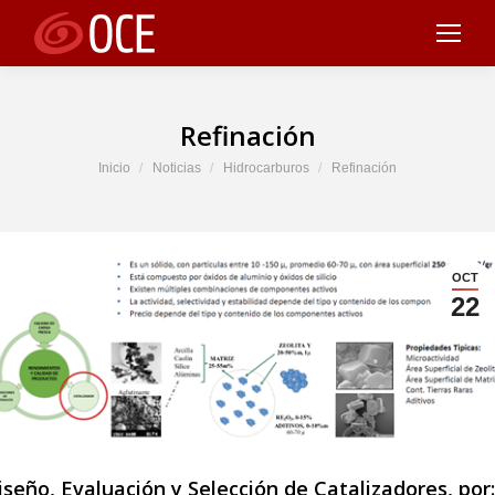
Refinación
Estás aquí:
Inicio
Noticias
Hidrocarburos
Refinación
OCT
22
iseño, Evaluación y Selección de Catalizadores, por: