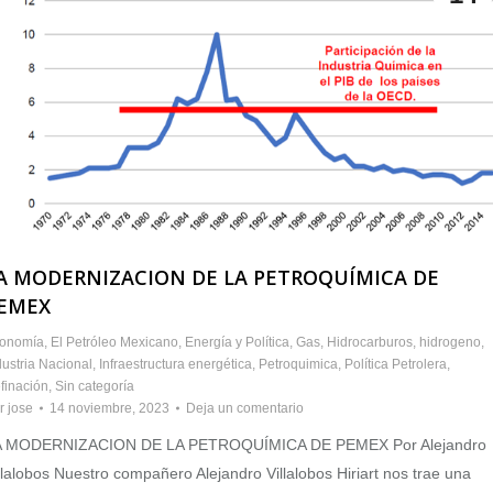
A MODERNIZACION DE LA PETROQUÍMICA DE
EMEX
onomía
,
El Petróleo Mexicano
,
Energía y Política
,
Gas
,
Hidrocarburos
,
hidrogeno
,
dustria Nacional
,
Infraestructura energética
,
Petroquimica
,
Política Petrolera
,
finación
,
Sin categoría
r
jose
14 noviembre, 2023
Deja un comentario
A MODERNIZACION DE LA PETROQUÍMICA DE PEMEX Por Alejandro
llalobos Nuestro compañero Alejandro Villalobos Hiriart nos trae una