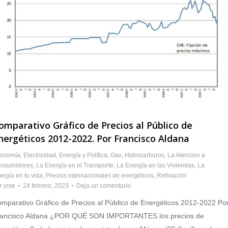
omparativo Gráfico de Precios al Público de
nergéticos 2012-2022. Por Francisco Aldana
onomía
,
Electricidad
,
Energía y Política
,
Gas
,
Hidrocarburos
,
La Atención a
nsumidores
,
La Energía en el Transporte
,
La Energía en las Viviendas
,
La
ergía en tu vida
,
Precios internacionales de energéticos
,
Refinación
r
jose
24 febrero, 2023
Deja un comentario
mparativo Gráfico de Precios al Público de Energéticos 2012-2022 Po
ancisco Aldana ¿POR QUÉ SON IMPORTANTES los precios de