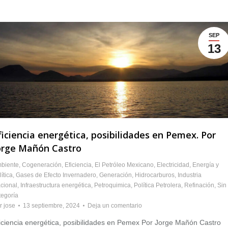
SEP
13
ficiencia energética, posibilidades en Pemex. Por
orge Mañón Castro
biente
,
Cogeneración
,
Eficiencia
,
El Petróleo Mexicano
,
Electricidad
,
Energía y
ítica
,
Gases de Efecto Invernadero
,
Generación
,
Hidrocarburos
,
Industria
cional
,
Infraestructura energética
,
Petroquimica
,
Política Petrolera
,
Refinación
,
Sin
tegoría
r
jose
13 septiembre, 2024
Deja un comentario
iciencia energética, posibilidades en Pemex Por Jorge Mañón Castro