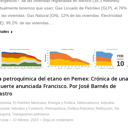
ergéticos?: de las viviendas registradas en México (35.3 millones)
tualmente tenemos que usan: Gas Licuado de Petróleo (GLP), el 76%
 las viviendas. Gas Natural (GN), 12% de las viviendas. Electricidad
E), 99.2% de las viviendas.…
talles
FEB
10
a petroquímica del etano en Pemex: Crónica de un
uerte anunciada Francisco. Por José Barnés de
astro
onomía
,
El Petróleo Mexicano
,
Energía y Política
,
Hidrocarburos
,
Industria
cional
,
Industria y Comercio
,
Petroquimica
,
Política Petrolera
,
Refinación
,
Sin
tegoría
,
Trabajadores petroleros
r
jose
10 febrero, 2023
Deja un comentario