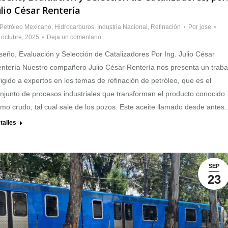
ulio César Rentería
 Petróleo Mexicano
,
Hidrocarburos
,
Industria Nacional
,
Refinación
Por
jose
 octubre, 2025
Deja un comentario
seño, Evaluación y Selección de Catalizadores Por Ing. Julio César
ntería Nuestro compañero Julio César Rentería nos presenta un traba
rigido a expertos en los temas de refinación de petróleo, que es el
njunto de procesos industriales que transforman el producto conocido
mo crudo, tal cual sale de los pozos. Este aceite llamado desde ante
talles
SEP
23