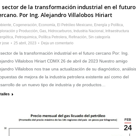
l sector de la transformación industrial en el futuro
ercano. Por Ing. Alejandro Villalobos Hiriart
biente
,
Cogeneración
,
Economía
,
El Petróleo Mexicano
,
Energía y Política
,
ploración y Producción
,
Gas
,
Hidrocarburos
,
Industria Nacional
,
Infraestructura
ergética
,
Petroquimica
,
Política Petrolera
,
Refinación
,
Sin categoría
r
jose
25 abril, 2023
Deja un comentario
 sector de la transformación industrial en el futuro cercano Por: Ing.
ejandro Villalobos Hiriart CDMX 26 de abril de 2023 Nuestro amigo
ejandro Villalobos nos trae una actualización de su diagnóstico, análisis
opuestas de mejora de la industria petrolera existente así como del
sarrollo de un nuevo tipo de industria y de productos…
talles
FEB
24