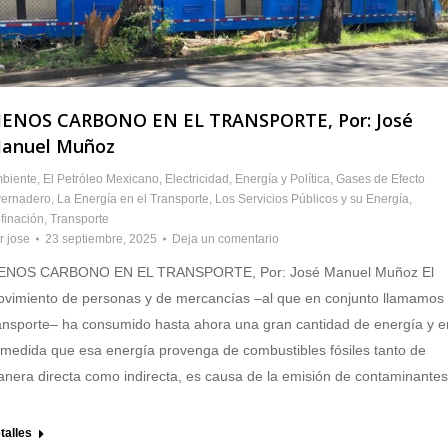
ENOS CARBONO EN EL TRANSPORTE, Por: José
anuel Muñoz
biente
,
El Petróleo Mexicano
,
Electricidad
,
Energía y Política
,
Gases de Efecto
vernadero
,
La Energía en el Transporte
,
Los Servicios Públicos y su Energía
,
finación
,
Transporte
r
jose
23 septiembre, 2025
Deja un comentario
ENOS CARBONO EN EL TRANSPORTE, Por: José Manuel Muñoz El
vimiento de personas y de mercancías –al que en conjunto llamamos
ansporte– ha consumido hasta ahora una gran cantidad de energía y e
 medida que esa energía provenga de combustibles fósiles tanto de
nera directa como indirecta, es causa de la emisión de contaminantes
talles