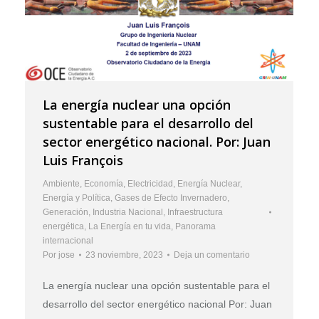
La energía nuclear una opción
sustentable para el desarrollo del
sector energético nacional. Por: Juan
Luis François
Ambiente
,
Economía
,
Electricidad
,
Energía Nuclear
,
Energía y Política
,
Gases de Efecto Invernadero
,
Generación
,
Industria Nacional
,
Infraestructura
energética
,
La Energía en tu vida
,
Panorama
internacional
Por
jose
23 noviembre, 2023
Deja un comentario
La energía nuclear una opción sustentable para el
desarrollo del sector energético nacional Por: Juan