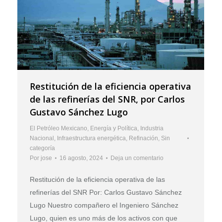
Restitución de la eficiencia operativa
de las refinerías del SNR, por Carlos
Gustavo Sánchez Lugo
El Petróleo Mexicano
,
Energía y Política
,
Industria
Nacional
,
Infraestructura energética
,
Refinación
,
Sin
categoría
Por
jose
16 agosto, 2024
Deja un comentario
Restitución de la eficiencia operativa de las
refinerías del SNR Por: Carlos Gustavo Sánchez
Lugo Nuestro compañero el Ingeniero Sánchez
Lugo, quien es uno más de los activos con que