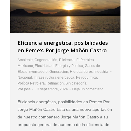
Eficiencia energética, posibilidades
en Pemex. Por Jorge Mañón Castro
Ambiente
,
Cogeneración
,
Eficiencia
,
El Petróleo
Mexicano
,
Electricidad
,
Energía y Política
,
Gases de
Efecto Invernadero
,
Generación
,
Hidrocarburos
,
Industria
Nacional
,
Infraestructura energética
,
Petroquimica
,
Política Petrolera
,
Refinación
,
Sin categoría
Por
jose
13 septiembre, 2024
Deja un comentario
Eficiencia energética, posibilidades en Pemex Por
Jorge Mañón Castro Esta es una nueva aportación
de nuestro compañero Jorge Mañón Castro a su
propuesta general de aumento de la eficiencia de