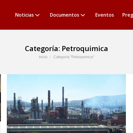
Noticias
Documentos
Eventos
Preg
Categoría:
Petroquimica
Estás aquí:
Inicio
Categoría "Petroquimica"