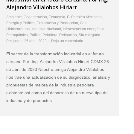
Alejandro Villalobos Hiriart
Ambiente
,
Cogeneración
,
Economía
,
El Petróleo Mexicano
,
Energía y Política
,
Exploración y Producción
,
Gas
,
Hidrocarburos
,
Industria Nacional
,
Infraestructura energética
,
Petroquimica
,
Política Petrolera
,
Refinación
,
Sin categoría
Por
jose
25 abril, 2023
Deja un comentario
El sector de la transformación industrial en el futuro
cercano Por: Ing. Alejandro Villalobos Hiriart CDMX 26
de abril de 2023 Nuestro amigo Alejandro Villalobos
nos trae una actualización de su diagnóstico, análisis y
propuestas de mejora de la industria petrolera
existente así como del desarrollo de un nuevo tipo de
industria y de productos…