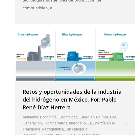
combustibles, a…
Retos y oportunidades de la industria
del hidrógeno en México. Por: Pablo
René Díaz Herrera
Ambiente
,
Economía
,
Electricidad
,
Energía y Política
,
Gas
,
Generación
,
Hidrocarburos
,
hidrogeno
,
La Energía en el
Transporte
,
Petroquimica
,
Sin categoría