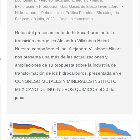
Economía
,
El Petróleo Mexicano
,
Energía y Política
,
Exploración y Producción
,
Gas
,
Gases de Efecto Invernadero
,
Hidrocarburos
,
Petroquimica
,
Política Petrolera
,
Sin categoría
Por
jose
8 julio, 2023
Deja un comentario
Retos del procesamiento de hidrocarburos ante la
transición energética Alejandro Villalobos Hiriart
Nuestro compañero el Ing. Alejandro Villalobos Hiriart
nos presenta una más de las actualizaciones y
ampliaciones de su propuesta sobre la industria de
transformación de los hidrocarburos, presentada en el
CONGRESO METALES Y MINERALES INSTITUTO
MEXICANO DE INGENIEROS QUÍMICOS el 30 de
junio…