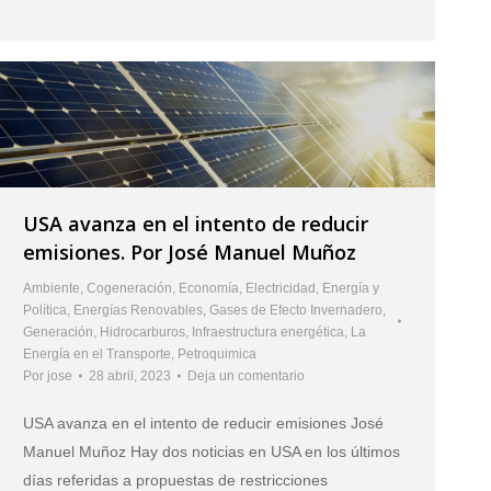
USA avanza en el intento de reducir
emisiones. Por José Manuel Muñoz
Ambiente
,
Cogeneración
,
Economía
,
Electricidad
,
Energía y
Política
,
Energías Renovables
,
Gases de Efecto Invernadero
,
Generación
,
Hidrocarburos
,
Infraestructura energética
,
La
Energía en el Transporte
,
Petroquimica
Por
jose
28 abril, 2023
Deja un comentario
USA avanza en el intento de reducir emisiones José
Manuel Muñoz Hay dos noticias en USA en los últimos
días referidas a propuestas de restricciones