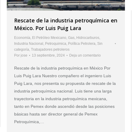
Rescate de la industria petroquímica en
México. Por Luis Puig Lara
Economía
,
El Petróleo Mexicano
,
Gas
,
Hidrocarburos
,
Industria Nacional
,
Petroquimica
,
Política Petrolera
,
Sin
categoría
,
Trabajadores petroleros
Por
jose
13 septiembre, 2024
Deja un comentario
Rescate de la industria petroquímica en México Por
Luis Puig Lara Nuestro compañero el ingeniero Luis
Puig Lara, nos presenta su propuesta de rescate de la
industria petroquímica nacional. Luis tiene una larga
trayectoria en la industria petroquímica mexicana,
tanto en Pemex donde ascendió desde las posiciones
básicas hasta ser director general de Pemex
Petroquímica,…