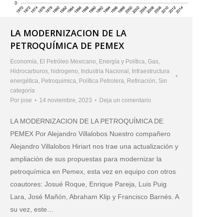
LA MODERNIZACION DE LA
PETROQUÍMICA DE PEMEX
Economía
,
El Petróleo Mexicano
,
Energía y Política
,
Gas
,
Hidrocarburos
,
hidrogeno
,
Industria Nacional
,
Infraestructura
energética
,
Petroquimica
,
Política Petrolera
,
Refinación
,
Sin
categoría
Por
jose
14 noviembre, 2023
Deja un comentario
LA MODERNIZACION DE LA PETROQUÍMICA DE
PEMEX Por Alejandro Villalobos Nuestro compañero
Alejandro Villalobos Hiriart nos trae una actualización y
ampliación de sus propuestas para modernizar la
petroquímica en Pemex, esta vez en equipo con otros
coautores: Josué Roque, Enrique Pareja, Luis Puig
Lara, José Mañón, Abraham Klip y Francisco Barnés. A
su vez, este…