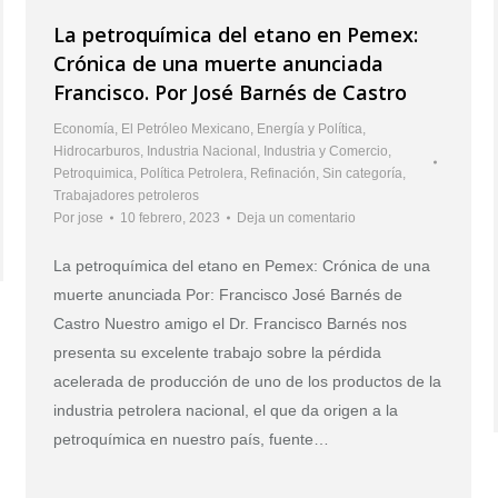
La petroquímica del etano en Pemex:
Crónica de una muerte anunciada
Francisco. Por José Barnés de Castro
Economía
,
El Petróleo Mexicano
,
Energía y Política
,
Hidrocarburos
,
Industria Nacional
,
Industria y Comercio
,
Petroquimica
,
Política Petrolera
,
Refinación
,
Sin categoría
,
Trabajadores petroleros
Por
jose
10 febrero, 2023
Deja un comentario
La petroquímica del etano en Pemex: Crónica de una
muerte anunciada Por: Francisco José Barnés de
Castro Nuestro amigo el Dr. Francisco Barnés nos
presenta su excelente trabajo sobre la pérdida
acelerada de producción de uno de los productos de la
industria petrolera nacional, el que da origen a la
petroquímica en nuestro país, fuente…