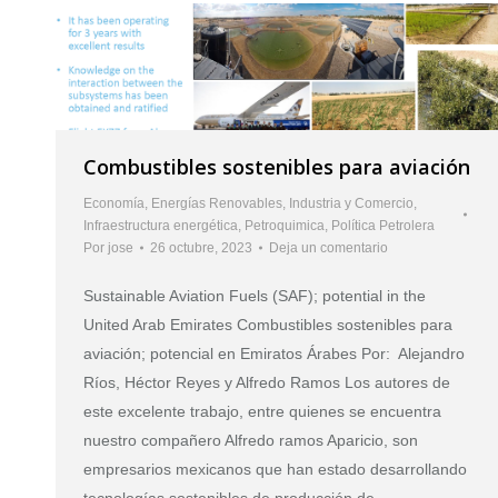
Combustibles sostenibles para aviación
Economía
,
Energías Renovables
,
Industria y Comercio
,
Infraestructura energética
,
Petroquimica
,
Política Petrolera
Por
jose
26 octubre, 2023
Deja un comentario
Sustainable Aviation Fuels (SAF); potential in the
United Arab Emirates Combustibles sostenibles para
aviación; potencial en Emiratos Árabes Por: Alejandro
Ríos, Héctor Reyes y Alfredo Ramos Los autores de
este excelente trabajo, entre quienes se encuentra
nuestro compañero Alfredo ramos Aparicio, son
empresarios mexicanos que han estado desarrollando
tecnologías sostenibles de producción de