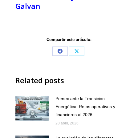
Galvan
Compartir este artículo:
Share
Share
on
on
Facebook
X
Related posts
Pemex ante la Transición
Energética: Retos operativos y
financieros al 2026.
28 abril, 2026
La evolución de las diferentes