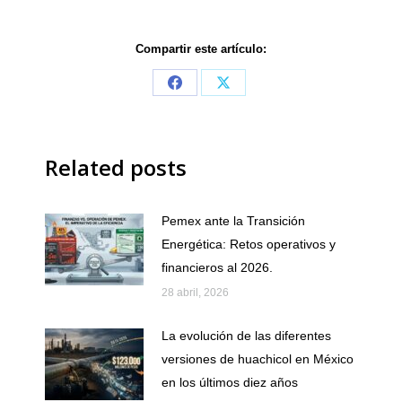
Compartir este artículo:
Share
Share
on
on
Facebook
X
Related posts
Pemex ante la Transición
Energética: Retos operativos y
financieros al 2026.
28 abril, 2026
La evolución de las diferentes
versiones de huachicol en México
en los últimos diez años