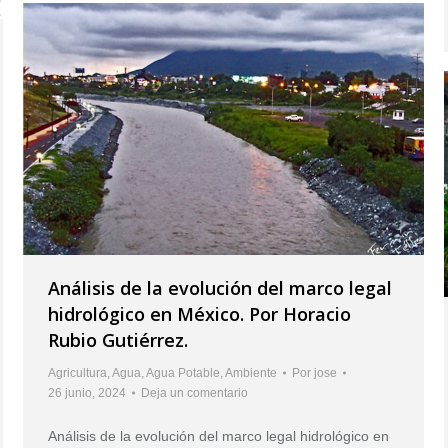
Análisis de la evolución del marco legal
hidrológico en México. Por Horacio
Rubio Gutiérrez.
Agricultura
,
Agua
,
Agua Potable
,
Ambiente
Por
jose
26 junio, 2024
Deja un comentario
Análisis de la evolución del marco legal hidrológico en