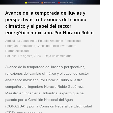
Avance de la temporada de lluvias y
perspectivas, reflexiones del cambio
climático y el papel del sector
energético mexicano. Por Horacio Rubio
Agricultura
,
Agua
,
Agua Potable
,
Ambiente
,
Electricidad
,
Energías Renovables
,
Gases de Efecto Invernadero
,
Hidroelectricidad
Por
jose
6 agosto, 2024
Deja un comentario
Avance de la temporada de lluvias y perspectivas,
reflexiones del cambio climático y el papel del sector
energético mexicano Por Horacio Rubio Nuestro
compañero el ingeniero Horacio Rubio Gutiérrez,
Maestro en Ingeniería Hidráulica, experto que ha
pasado por la Comisión Nacional del Agua
(CONAGUA) y por la Comisión Federal de Electricidad
(CFE), nos expone una…