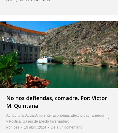
No nos defiendas, comadre. Por: Víctor
M. Quintana
Agricultura
,
Agua
,
Ambiente
,
Economía
,
Electricidad
,
Energía
y Política
,
Gases de Efecto Invernadero
Por
jose
19 abril, 2024
Deja un comentario