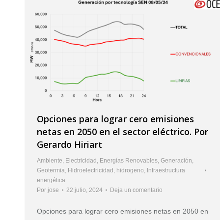
Opciones para lograr cero emisiones
netas en 2050 en el sector eléctrico. Por
Gerardo Hiriart
Ambiente
,
Electricidad
,
Energías Renovables
,
Generación
,
Geotermia
,
Hidroelectricidad
,
hidrogeno
,
Infraestructura
energética
Por
jose
22 julio, 2024
Deja un comentario
Opciones para lograr cero emisiones netas en 2050 en