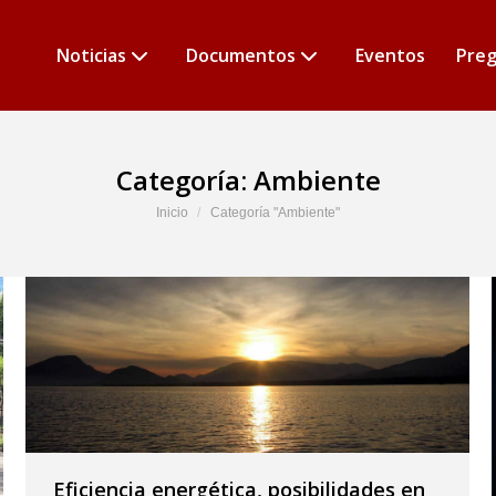
Noticias
Documentos
Eventos
Preg
Categoría:
Ambiente
Estás aquí:
Inicio
Categoría "Ambiente"
Eficiencia energética, posibilidades en