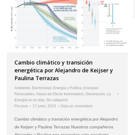
Cambio climático y transición
energética por Alejandro de Keijser y
Paulina Terrazas
Ambiente
,
Electricidad
,
Energía y Política
,
Energías
Renovables
,
Gases de Efecto Invernadero
,
Generación
,
La
Energía en tu vida
,
Sin categoría
Por
jose
17 junio, 2023
Deja un comentario
Cambio climático y transición energética por Alejandro
de Keijser y Paulina Terrazas Nuestros compañeros
Alejandro y Paulina nos presentan este excelente