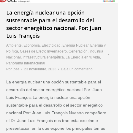
La energía nuclear una opción
sustentable para el desarrollo del
sector energético nacional. Por: Juan
Luis François
Ambiente
,
Economía
,
Electricidad
,
Energía Nuclear
,
Energía y
Política
,
Gases de Efecto Invernadero
,
Generación
,
Industria
Nacional
,
Infraestructura energética
,
La Energía en tu vida
,
Panorama internacional
Por
jose
23 noviembre, 2023
Deja un comentario
La energía nuclear una opción sustentable para el
desarrollo del sector energético nacional Por: Juan
Luis François La energía nuclear una opción
sustentable para el desarrollo del sector energético
nacional Por: Juan Luis François Nuestro compañero
el Dr. Juan Luis François nos trae esta excelnete
presentación en la que expone los principales temas