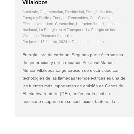
Villalobos
Ambiente
,
Cogeneración
,
Electricidad
,
Energía Nuclear
,
Energía y Política
,
Energías Renovables
,
Gas
,
Gases de
Efecto Invernadero
,
Generación
,
Hidroelectricidad
,
Industria
Nacional
,
La Energía en el Transporte
,
La Energía en las
Viviendas
,
Recursos Hidraulicos
Por
jose
15 febrero, 2024
Deja un comentario
Energía libre de carbono, Segunda parte Alternativas
de generación y otros recursos Por José Manuel
Muñoz Villalobos La generación de electricidad con
tecnologías de las llamadas termoeléctricas es una de
las fuentes más importantes de emisión de Gases de
Efecto Invernadero (GEI), razón por la cual es
necesario ocuparse de su sustitución, tanto en la…