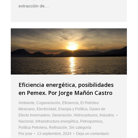
extracción de…
Eficiencia energética, posibilidades
en Pemex. Por Jorge Mañón Castro
Ambiente
,
Cogeneración
,
Eficiencia
,
El Petróleo
Mexicano
,
Electricidad
,
Energía y Política
,
Gases de
Efecto Invernadero
,
Generación
,
Hidrocarburos
,
Industria
Nacional
,
Infraestructura energética
,
Petroquimica
,
Política Petrolera
,
Refinación
,
Sin categoría
Por
jose
13 septiembre, 2024
Deja un comentario