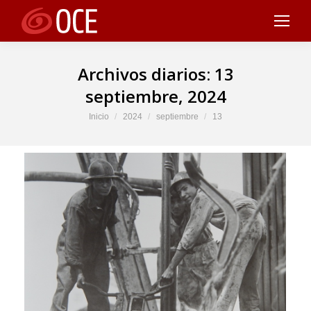
Archivos diarios:
13
septiembre, 2024
Estás aquí:
Inicio
2024
septiembre
13