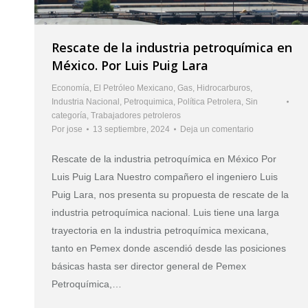
Rescate de la industria petroquímica en
México. Por Luis Puig Lara
Economía
,
El Petróleo Mexicano
,
Gas
,
Hidrocarburos
,
Industria Nacional
,
Petroquimica
,
Política Petrolera
,
Sin
categoría
,
Trabajadores petroleros
Por
jose
13 septiembre, 2024
Deja un comentario
Rescate de la industria petroquímica en México Por
Luis Puig Lara Nuestro compañero el ingeniero Luis
Puig Lara, nos presenta su propuesta de rescate de la
industria petroquímica nacional. Luis tiene una larga
trayectoria en la industria petroquímica mexicana,
tanto en Pemex donde ascendió desde las posiciones
básicas hasta ser director general de Pemex
Petroquímica,…