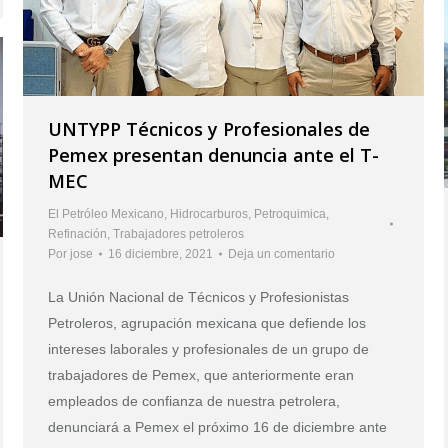
UNTYPP Técnicos y Profesionales de
Pemex presentan denuncia ante el T-
MEC
El Petróleo Mexicano
,
Hidrocarburos
,
Petroquimica
,
Refinación
,
Trabajadores petroleros
Por
jose
16 diciembre, 2021
Deja un comentario
La Unión Nacional de Técnicos y Profesionistas
Petroleros, agrupación mexicana que defiende los
intereses laborales y profesionales de un grupo de
trabajadores de Pemex, que anteriormente eran
empleados de confianza de nuestra petrolera,
denunciará a Pemex el próximo 16 de diciembre ante