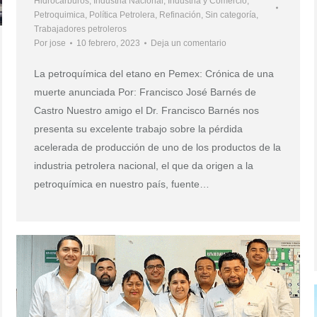
Hidrocarburos
,
Industria Nacional
,
Industria y Comercio
,
Petroquimica
,
Política Petrolera
,
Refinación
,
Sin categoría
,
Trabajadores petroleros
Por
jose
10 febrero, 2023
Deja un comentario
La petroquímica del etano en Pemex: Crónica de una
muerte anunciada Por: Francisco José Barnés de
Castro Nuestro amigo el Dr. Francisco Barnés nos
presenta su excelente trabajo sobre la pérdida
acelerada de producción de uno de los productos de la
industria petrolera nacional, el que da origen a la
petroquímica en nuestro país, fuente…