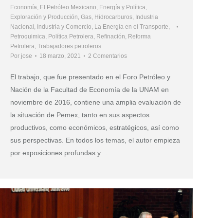
Economía
,
El Petróleo Mexicano
,
Energía y Política
,
Exploración y Producción
,
Gas
,
Hidrocarburos
,
Industria
Nacional
,
Industria y Comercio
,
La Energía en el Transporte
,
Petroquimica
,
Política Petrolera
,
Refinación
,
Reforma
Petrolera
,
Trabajadores petroleros
Por
jose
18 marzo, 2021
2 Comentarios
El trabajo, que fue presentado en el Foro Petróleo y
Nación de la Facultad de Economía de la UNAM en
noviembre de 2016, contiene una amplia evaluación de
la situación de Pemex, tanto en sus aspectos
productivos, como económicos, estratégicos, así como
sus perspectivas. En todos los temas, el autor empieza
por exposiciones profundas y…