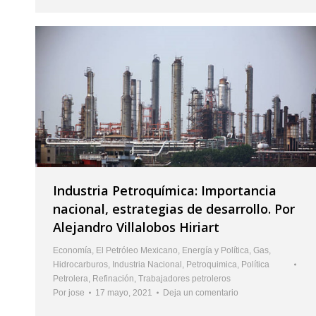
Industria Petroquímica: Importancia
nacional, estrategias de desarrollo. Por
Alejandro Villalobos Hiriart
Economía
,
El Petróleo Mexicano
,
Energía y Política
,
Gas
,
Hidrocarburos
,
Industria Nacional
,
Petroquimica
,
Política
Petrolera
,
Refinación
,
Trabajadores petroleros
Por
jose
17 mayo, 2021
Deja un comentario