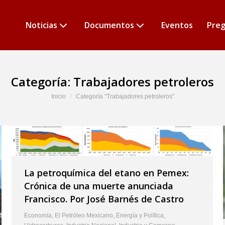
Noticias
Documentos
Eventos
Preg
Categoría:
Trabajadores petroleros
Estás aquí:
Inicio
Categoría "Trabajadores petroleros"
La petroquímica del etano en Pemex:
Crónica de una muerte anunciada
Francisco. Por José Barnés de Castro
Economía
,
El Petróleo Mexicano
,
Energía y Política
,