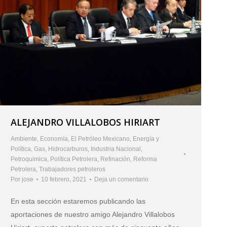
ALEJANDRO VILLALOBOS HIRIART
Ambiente
,
Economía
,
El Petróleo Mexicano
,
Energía y
Política
,
Gas
,
Hidrocarburos
,
Industria Nacional
,
Petroquimica
,
Política Petrolera
,
Refinación
,
Reforma
Petrolera
,
Trabajadores petroleros
Por
jose
10 febrero, 2021
Deja un comentario
En esta sección estaremos publicando las
aportaciones de nuestro amigo Alejandro Villalobos