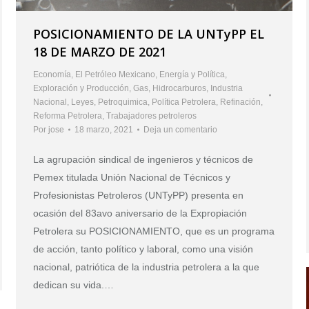
POSICIONAMIENTO DE LA UNTyPP EL
18 DE MARZO DE 2021
Economía
,
El Petróleo Mexicano
,
Energía y Política
,
Exploración y Producción
,
Gas
,
Hidrocarburos
,
Industria
Nacional
,
Leyes
,
Petroquimica
,
Política Petrolera
,
Refinación
,
Reforma Petrolera
,
Trabajadores petroleros
Por
jose
18 marzo, 2021
Deja un comentario
La agrupación sindical de ingenieros y técnicos de
Pemex titulada Unión Nacional de Técnicos y
Profesionistas Petroleros (UNTyPP) presenta en
ocasión del 83avo aniversario de la Expropiación
Petrolera su POSICIONAMIENTO, que es un programa
de acción, tanto político y laboral, como una visión
nacional, patriótica de la industria petrolera a la que
dedican su vida.…