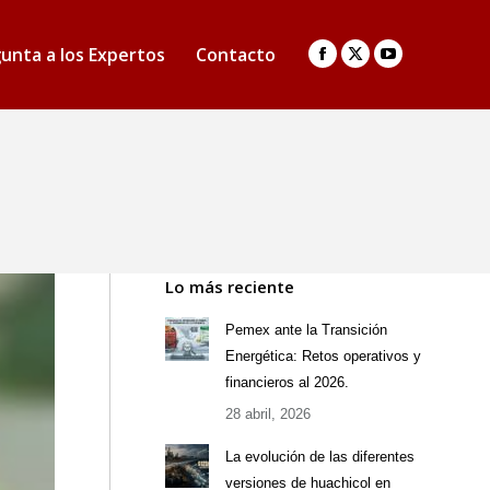
unta a los Expertos
Contacto
Facebook
X
YouTube
page
page
page
opens
opens
opens
in
in
in
E
new
new
new
window
window
window
Lo más reciente
Pemex ante la Transición
Energética: Retos operativos y
financieros al 2026.
28 abril, 2026
La evolución de las diferentes
versiones de huachicol en