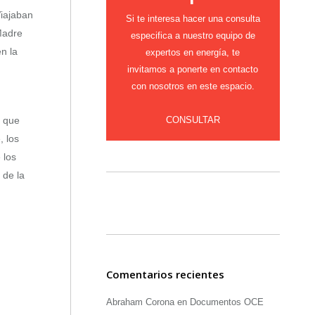
Viajaban
Si te interesa hacer una consulta
Madre
especifica a nuestro equipo de
n la
expertos en energía, te
invitamos a ponerte en contacto
con nosotros en este espacio.
CONSULTAR
s que
, los
 los
 de la
Comentarios recientes
Abraham Corona
en
Documentos OCE