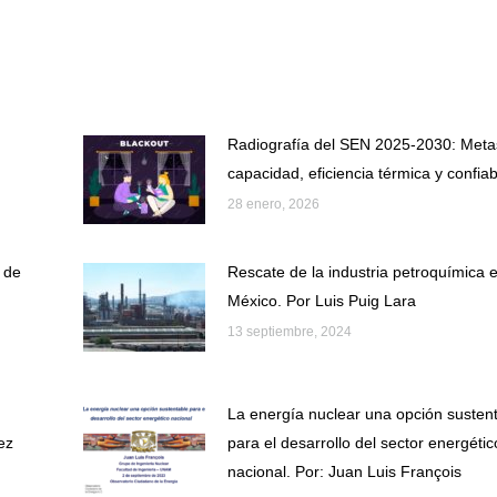
on
on
Facebook
X
Radiografía del SEN 2025-2030: Meta
capacidad, eficiencia térmica y confiab
28 enero, 2026
 de
Rescate de la industria petroquímica 
México. Por Luis Puig Lara
13 septiembre, 2024
La energía nuclear una opción susten
ez
para el desarrollo del sector energétic
nacional. Por: Juan Luis François