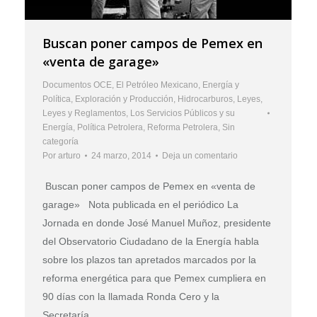
Buscan poner campos de Pemex en
«venta de garage»
Documentos OCE
,
El Petróleo Mexicano
,
Energía y
Política
,
Exploración y Producción
,
Hidrocarburos
,
Leyes
,
Leyes y Reglamentos
,
Los Servicios Públicos y su
Energía
,
Política Petrolera
,
Reforma Petrolera
,
Sin
categoría
Por
arturo
24 marzo, 2014
Deja un comentario
Buscan poner campos de Pemex en «venta de
garage» Nota publicada en el periódico La
Jornada en donde José Manuel Muñoz, presidente
del Observatorio Ciudadano de la Energía habla
sobre los plazos tan apretados marcados por la
reforma energética para que Pemex cumpliera en
90 días con la llamada Ronda Cero y la
Secretaría…