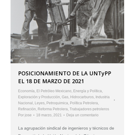
POSICIONAMIENTO DE LA UNTyPP
EL 18 DE MARZO DE 2021
Economía
,
El Petróleo Mexicano
,
Energía y Política
,
Exploración y Producción
,
Gas
,
Hidrocarburos
,
Industria
Nacional
,
Leyes
,
Petroquimica
,
Política Petrolera
,
Refinación
,
Reforma Petrolera
,
Trabajadores petroleros
Por
jose
18 marzo, 2021
Deja un comentario
La agrupación sindical de ingenieros y técnicos de