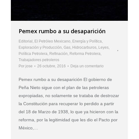
Pemex rumbo a su desaparición
Editorial
,
El Petróleo Mexicano
,
Energía y Política
,
Exploración y Producción
,
Gas
,
Hidrocarburos
,
Leyes
,
Política Petrolera
,
Refinación
,
Reforma Petrolera
,
Trabajadores petroleros
Por
jose
26 octubre, 2016
Deja un comentario
Pemex rumbo a su desaparición El gobierno de
Peña Nieto sigue con el plan de las petroleras
expropiadas, no solamente se trataba de destrozar
la Constitución para recuperar lo perdido a partir
del 18 de Marzo de 1938, lo que ya hicieron con la
reforma, por la legitimidad que les dio el Pacto por
México,…