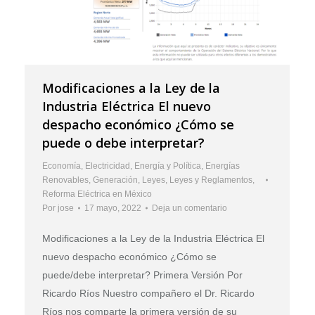
Modificaciones a la Ley de la
Industria Eléctrica El nuevo
despacho económico ¿Cómo se
puede o debe interpretar?
Economía
,
Electricidad
,
Energía y Política
,
Energías
Renovables
,
Generación
,
Leyes
,
Leyes y Reglamentos
,
Reforma Eléctrica en México
Por
jose
17 mayo, 2022
Deja un comentario
Modificaciones a la Ley de la Industria Eléctrica El
nuevo despacho económico ¿Cómo se
puede/debe interpretar? Primera Versión Por
Ricardo Ríos Nuestro compañero el Dr. Ricardo
Ríos nos comparte la primera versión de su