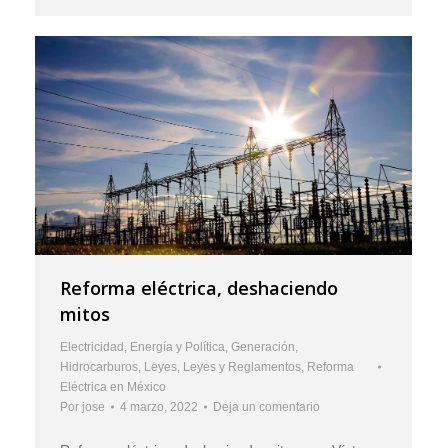
Reforma eléctrica, deshaciendo
mitos
Electricidad
,
Energía y Política
,
Generación
,
Hidrocarburos
,
Leyes
,
Leyes y Reglamentos
,
Reforma
Eléctrica en México
Por
jose
4 marzo, 2022
Deja un comentario