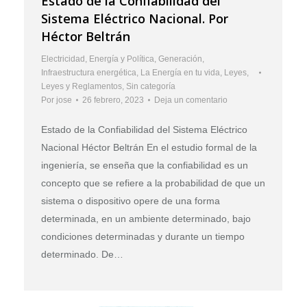
Estado de la Confiabilidad del
Sistema Eléctrico Nacional. Por
Héctor Beltrán
Electricidad
,
Energía y Política
,
Generación
,
Infraestructura energética
,
La Energía en tu vida
,
Leyes
,
Leyes y Reglamentos
,
Sin categoría
Por
jose
26 febrero, 2023
Deja un comentario
Estado de la Confiabilidad del Sistema Eléctrico
Nacional Héctor Beltrán En el estudio formal de la
ingeniería, se enseña que la confiabilidad es un
concepto que se refiere a la probabilidad de que un
sistema o dispositivo opere de una forma
determinada, en un ambiente determinado, bajo
condiciones determinadas y durante un tiempo
determinado. De…