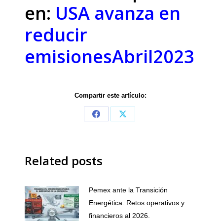
en:
USA avanza en
reducir
emisionesAbril2023
Compartir este artículo:
Share
Share
on
on
Facebook
X
Related posts
Pemex ante la Transición
Energética: Retos operativos y
financieros al 2026.