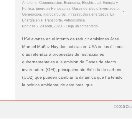
Ambiente
,
Cogeneración
,
Economía
,
Electricidad
,
Energía y
Política
,
Energías Renovables
,
Gases de Efecto Invernadero
,
Generación
,
Hidrocarburos
,
Infraestructura energética
,
La
Energía en el Transporte
,
Petroquimica
Por
jose
28 abril, 2023
Deja un comentario
USA avanza en el intento de reducir emisiones José
Manuel Muñoz Hay dos noticias en USA en los últimos
días referidas a propuestas de restricciones
gubernamentales a la emisión de Gases de efecto
invernadero (GEI), principalmente Bióxido de carbono
(CO2) que pueden cambiar la dinámica que ha tenido
la política ambiental de este país, que…
©2015 Obse