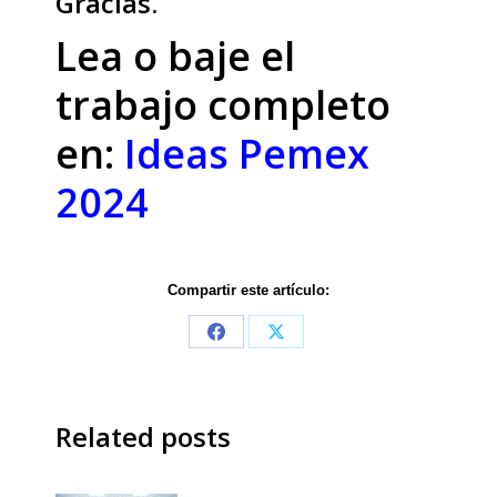
Gracias.
Lea o baje el
trabajo completo
en:
Ideas Pemex
2024
Compartir este artículo:
Share
Share
on
on
Facebook
X
Related posts