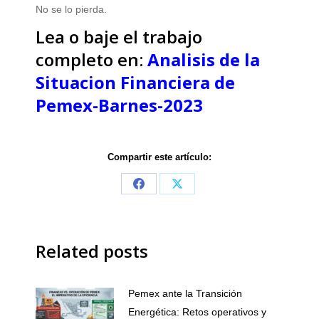
No se lo pierda.
Lea o baje el trabajo
completo en:
Analisis de la
Situacion Financiera de
Pemex-Barnes-2023
Compartir este artículo:
Share
Share
on
on
Facebook
X
Related posts
Pemex ante la Transición
Energética: Retos operativos y