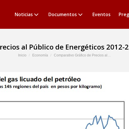
Noticias
Documentos
Eventos
Preg
recios al Público de Energéticos 2012-2
Estás aquí:
Inicio
Economía
Comparativo Gráfico de Precios al…