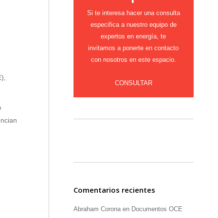
Si te interesa hacer una consulta
especifica a nuestro equipo de
expertos en energía, te
invitamos a ponerte en contacto
con nosotros en este espacio.
),
CONSULTAR
e
encian
Comentarios recientes
Abraham Corona
en
Documentos OCE