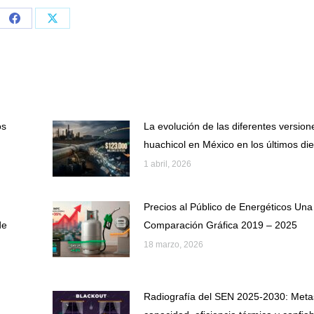
Share
Share
on
on
Facebook
X
os
La evolución de las diferentes version
huachicol en México en los últimos di
1 abril, 2026
Precios al Público de Energéticos Una
de
Comparación Gráfica 2019 – 2025
18 marzo, 2026
Radiografía del SEN 2025-2030: Meta