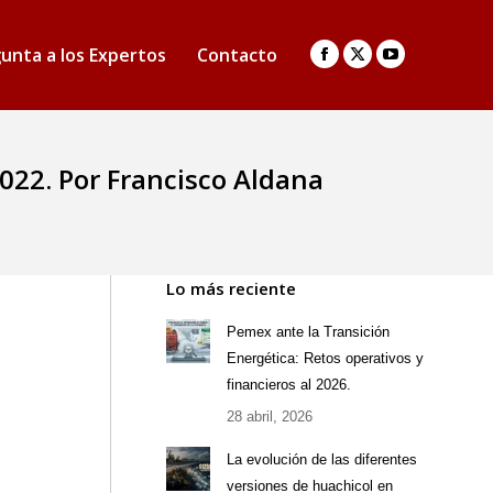
unta a los Expertos
Contacto
Facebook
X
YouTube
page
page
page
opens
opens
opens
in
in
in
022. Por Francisco Aldana
new
new
new
window
window
window
Lo más reciente
Pemex ante la Transición
Energética: Retos operativos y
financieros al 2026.
28 abril, 2026
La evolución de las diferentes
versiones de huachicol en