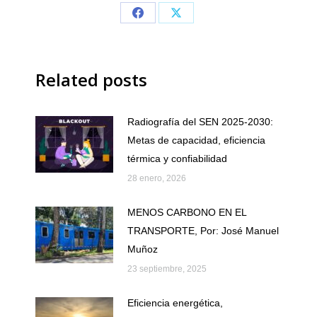
Share
Share
on
on
Facebook
X
Related posts
Radiografía del SEN 2025-2030:
Metas de capacidad, eficiencia
térmica y confiabilidad
28 enero, 2026
MENOS CARBONO EN EL
TRANSPORTE, Por: José Manuel
Muñoz
23 septiembre, 2025
Eficiencia energética,