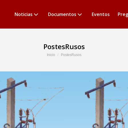
Noticias
Documentos
Eventos
Preg
PostesRusos
Estás aquí:
Inicio
PostesRusos