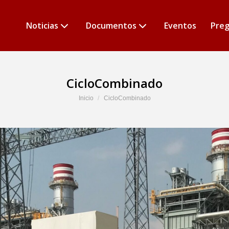
Noticias
Documentos
Eventos
Preg
CicloCombinado
Estás aquí:
Inicio
CicloCombinado