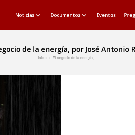
Noticias
Documentos
Eventos
Preg
egocio de la energía, por José Antonio 
Estás aquí:
Inicio
El negocio de la energía,…