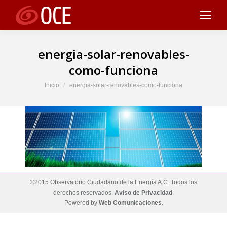
energia-solar-renovables-
como-funciona
Estás aquí:
Inicio
energia-solar-renovables-como-funciona
©2015 Observatorio Ciudadano de la Energía A.C. Todos los
derechos reservados.
Aviso de Privacidad
.
Powered by
Web Comunicaciones
.