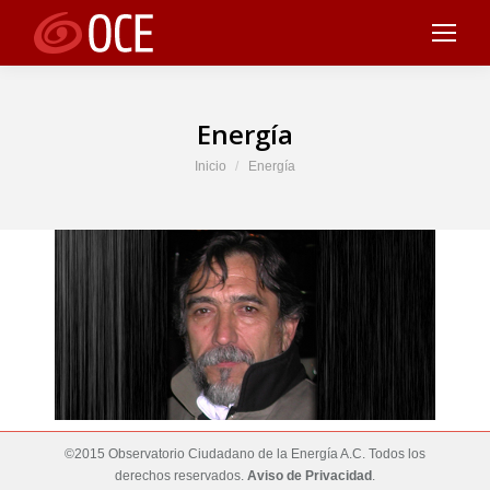
Energía
Estás aquí:
Inicio
Energía
©2015 Observatorio Ciudadano de la Energía A.C. Todos los
derechos reservados.
Aviso de Privacidad
.