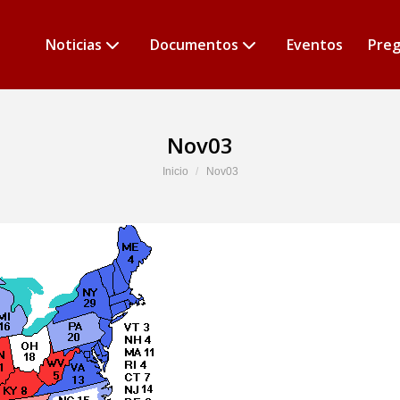
Noticias
Documentos
Eventos
Preg
Nov03
Estás aquí:
Inicio
Nov03