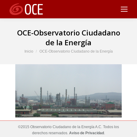
OCE-Observatorio Ciudadano
de la Energía
Estás aquí:
Inicio
OCE-Observatorio Ciudadano de la Energía
©2015 Observatorio Ciudadano de la Energía A.C. Todos los
derechos reservados.
Aviso de Privacidad
.