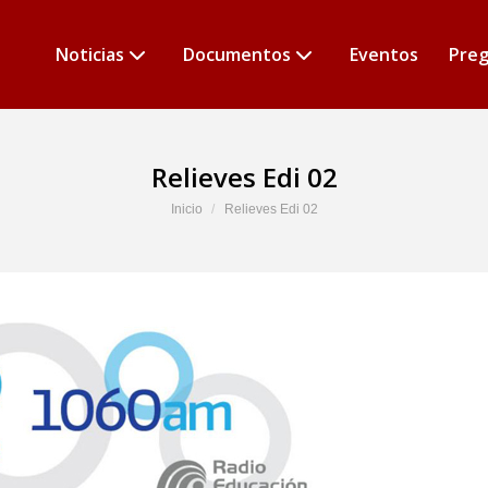
Noticias
Documentos
Eventos
Preg
Relieves Edi 02
Estás aquí:
Inicio
Relieves Edi 02