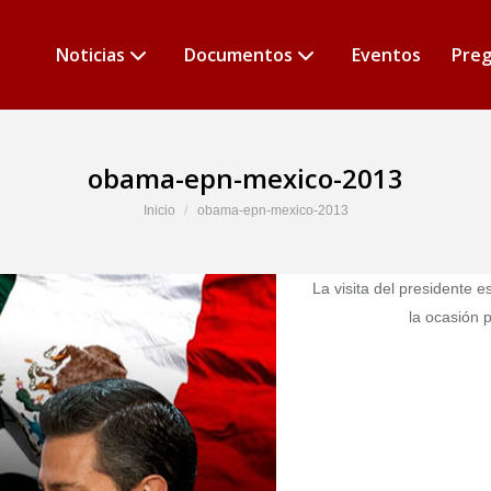
Noticias
Documentos
Eventos
Preg
obama-epn-mexico-2013
Estás aquí:
Inicio
obama-epn-mexico-2013
La visita del presidente
la ocasión 