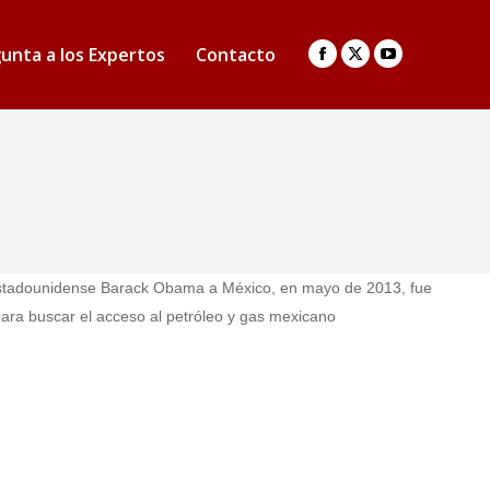
unta a los Expertos
Contacto
Facebook
X
YouTube
page
page
page
opens
opens
opens
in
in
in
new
new
new
window
window
window
 estadounidense Barack Obama a México, en mayo de 2013, fue
para buscar el acceso al petróleo y gas mexicano