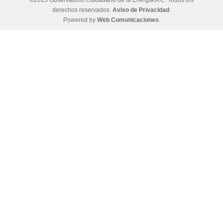
©2015 Observatorio Ciudadano de la Energía A.C. Todos los
derechos reservados.
Aviso de Privacidad
.
Powered by
Web Comunicaciones
.