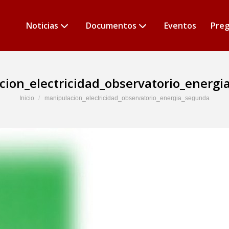
Noticias
Documentos
Eventos
Preg
ion_electricidad_observatorio_energ
Estás aquí:
Inicio
manipulacion_electricidad_observatorio_energia_segunda