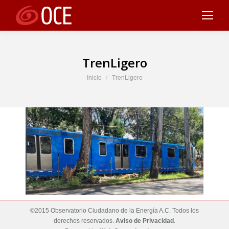
TrenLigero
Estás aquí:
Inicio
TrenLigero
©2015 Observatorio Ciudadano de la Energía A.C. Todos los
derechos reservados.
Aviso de Privacidad
.