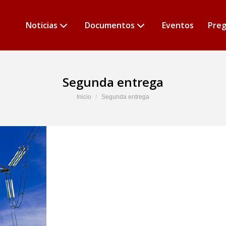
Noticias
Documentos
Eventos
Preg
Segunda entrega
Estás aquí:
Inicio
Segunda entrega