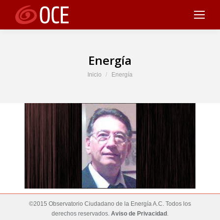
Energía
Estás aquí:
Inicio
Energía
©2015 Observatorio Ciudadano de la Energía A.C. Todos los
derechos reservados.
Aviso de Privacidad
.