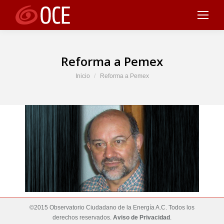
Reforma a Pemex
Estás aquí:
Inicio
Reforma a Pemex
©2015 Observatorio Ciudadano de la Energía A.C. Todos los
derechos reservados.
Aviso de Privacidad
.