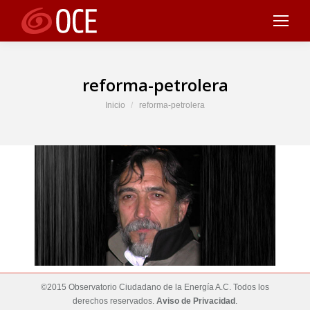
reforma-petrolera
Estás aquí:
Inicio
reforma-petrolera
©2015 Observatorio Ciudadano de la Energía A.C. Todos los
derechos reservados.
Aviso de Privacidad
.