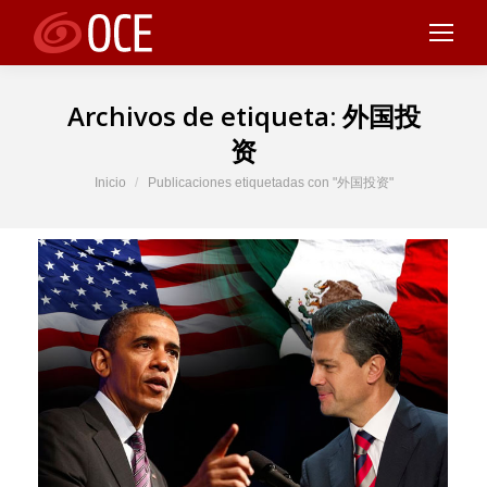
Archivos de etiqueta:
外国投
资
Estás aquí:
Inicio
Publicaciones etiquetadas con "外国投资"