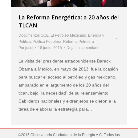
La Reforma Energética: a 20 años del
TLCAN
Documentos OCE
,
El Petróleo Mexicano
,
Energía y
Política
,
Política Petrolera
,
Reforma Petrolera
Por
josel
18 junio, 2015
Deja un comentario
La visita del presidente estadounidense Barack
Obama a México, en mayo de 2013, fue la ocasión
para buscar el acceso al petróleo y gas mexicano,
amparado en el argumento de los 20 años del
tlcan, bajo “la necesidad” de su relanzamiento.
Cabilderos nacionales y extranjeros se dieron a la
tarea de elaborar la estrategia para…
©2015 Observatorio Ciudadano de la Energía A.C. Todos los