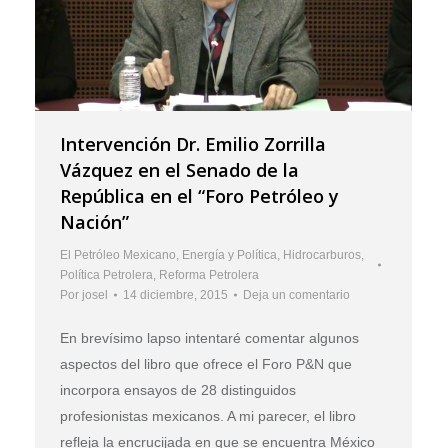
Intervención Dr. Emilio Zorrilla
Vázquez en el Senado de la
República en el “Foro Petróleo y
Nación”
El Petróleo Mexicano
,
Energía y Política
,
Hidrocarburos
,
Política Petrolera
,
Reforma Petrolera
Por
josel
14 diciembre, 2015
Deja un comentario
En brevísimo lapso intentaré comentar algunos
aspectos del libro que ofrece el Foro P&N que
incorpora ensayos de 28 distinguidos
profesionistas mexicanos. A mi parecer, el libro
refleja la encrucijada en que se encuentra México