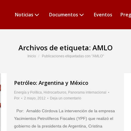
Noticias
Documentos
Eventos
Preg
Archivos de etiqueta:
AMLO
Estás aquí:
Inicio
Publicaciones etiquetadas con "AMLO"
Petróleo: Argentina y México
Energía y Política
,
Hidrocarburos
,
Panorama internacional
Por
2 mayo, 2012
Deja un comentario
Por: Arnaldo Córdova La intervención de la empresa
Yacimientos Petrolíferos Fiscales (YPF) que realizó el
gobierno de la presidenta de Argentina, Cristina