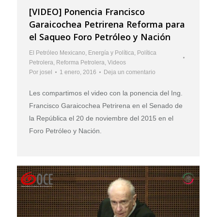
[VIDEO] Ponencia Francisco
Garaicochea Petrirena Reforma para
el Saqueo Foro Petróleo y Nación
El Petróleo Mexicano
,
Energía y Política
,
Política
Petrolera
,
Reforma Petrolera
,
Videos
Por
josel
1 enero, 2016
Deja un comentario
Les compartimos el video con la ponencia del Ing.
Francisco Garaicochea Petrirena en el Senado de
la República el 20 de noviembre del 2015 en el
Foro Petróleo y Nación.