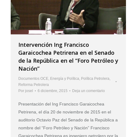
Intervención Ing Francisco
Garaicochea Petrirena en el Senado
de la República en el “Foro Petróleo y
Nación”
Documentos OCE
,
Energía y Política
,
Política Petrolera
,
Reforma Petrolera
Por
josel
6 diciembre, 2015
Deja un comentario
Presentación del Ing Francisco Garaicochea
Petrirena, el día 20 de noviembre de 2015 en el
auditorio Octavio Paz del Senado de la República a
nombre del “Foro Petróleo y Nación” Francisco
Garaicochea Petrirena es ingeniero petrolero por la