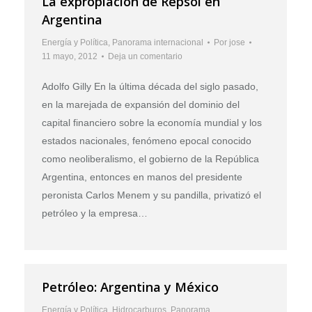
La expropiación de Repsol en
Argentina
Energía y Política
,
Panorama internacional
Por
jose
11 mayo, 2012
Deja un comentario
Adolfo Gilly En la última década del siglo pasado,
en la marejada de expansión del dominio del
capital financiero sobre la economía mundial y los
estados nacionales, fenómeno epocal conocido
como neoliberalismo, el gobierno de la República
Argentina, entonces en manos del presidente
peronista Carlos Menem y su pandilla, privatizó el
petróleo y la empresa…
Petróleo: Argentina y México
Energía y Política
,
Hidrocarburos
,
Panorama