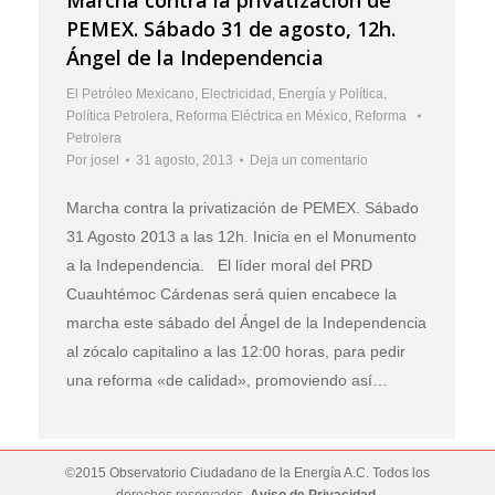
PEMEX. Sábado 31 de agosto, 12h.
Ángel de la Independencia
El Petróleo Mexicano
,
Electricidad
,
Energía y Política
,
Política Petrolera
,
Reforma Eléctrica en México
,
Reforma
Petrolera
Por
josel
31 agosto, 2013
Deja un comentario
Marcha contra la privatización de PEMEX. Sábado
31 Agosto 2013 a las 12h. Inicia en el Monumento
a la Independencia. El líder moral del PRD
Cuauhtémoc Cárdenas será quien encabece la
marcha este sábado del Ángel de la Independencia
al zócalo capitalino a las 12:00 horas, para pedir
una reforma «de calidad», promoviendo así…
©2015 Observatorio Ciudadano de la Energía A.C. Todos los
derechos reservados.
Aviso de Privacidad
.