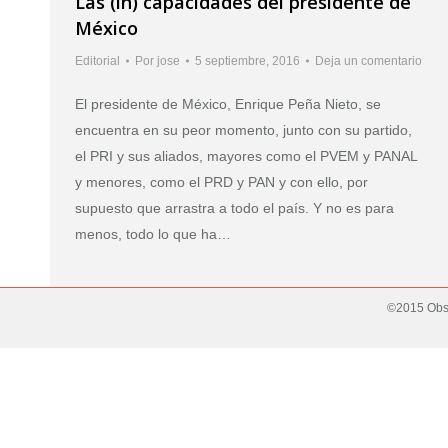
Las (in) capacidades del presidente de
México
Editorial
Por
jose
5 septiembre, 2016
Deja un comentario
El presidente de México, Enrique Peña Nieto, se
encuentra en su peor momento, junto con su partido,
el PRI y sus aliados, mayores como el PVEM y PANAL
y menores, como el PRD y PAN y con ello, por
supuesto que arrastra a todo el país. Y no es para
menos, todo lo que ha…
©2015 Obse