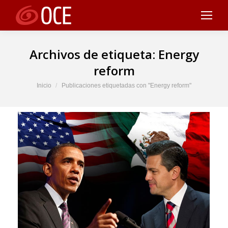
Archivos de etiqueta:
Energy
reform
Estás aquí:
Inicio
Publicaciones etiquetadas con "Energy reform"