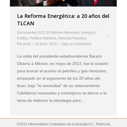
La Reforma Energética: a 20 años del
TLCAN
Documentos OCE
,
El Petróleo Mexicano
,
Energía y
Política
,
Política Petrolera
,
Reforma Petrolera
Por
josel
18 junio, 2015
Deja un comentario
La visita del presidente estadounidense Barack
Obama a México, en mayo de 2013, fue la ocasión
para buscar el acceso al petróleo y gas mexicano,
amparado en el argumento de los 20 años del
tlcan, bajo “la necesidad” de su relanzamiento.
Cabilderos nacionales y extranjeros se dieron a la
tarea de elaborar la estrategia para…
©2015 Observatorio Ciudadano de la Energía A.C. Todos los