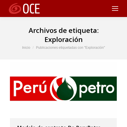
Archivos de etiqueta:
Exploración
Estás aquí:
Inicio
Publicaciones etiquetadas con "Exploración"